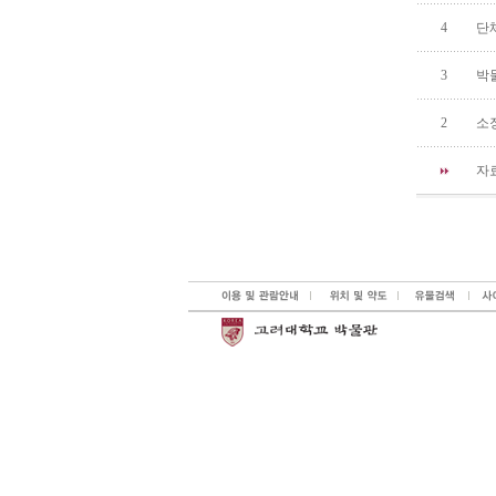
4
단
3
박
2
소장
자