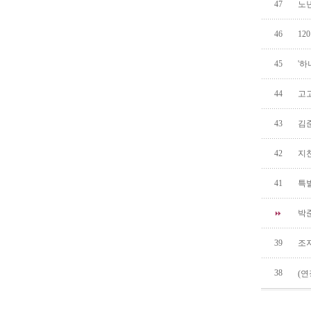
47
노
46
12
45
'하
44
고
43
김준
42
지천
41
특별
박준
39
조지
38
(연