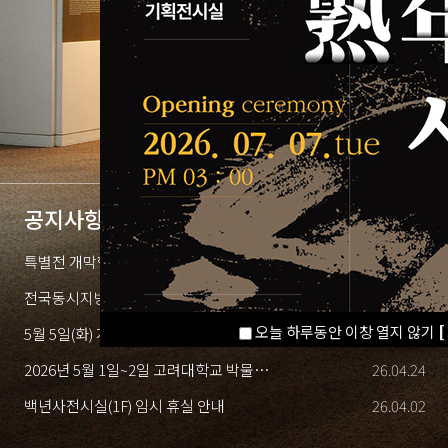
공지사항
+
특별전 개막행사 7월 7일(화) 진행 관련 전�...
26.07.06
전국동시지방선거(6월 3일) 휴관 안내
26.05.27
오늘 하루동안 이창 열지 않기
[
5월 5일(화) 개교 121주년 고대인의 날 행사 �...
26.04.27
2026년 5월 1일~2일 고려대학교 박물관 운영 �...
26.04.24
백년사전시실(1F) 임시 휴실 안내
26.04.02