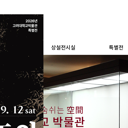
새소식
상설전시실
특별전
傳統
과
文化
가 살아 숨쉬는
空間
고려대학교 박물관