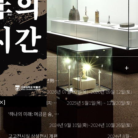
高麗大學校博物館
전시안내
+
노년老年을 넘어 숙년熟年의 시간
2026년 07월 02일(목)~2026년 09월 12일(토)
×]
120년의 高·動, 미래지성을 매혹하...
2025년 5월1일(목) ~ 12월20일(토)
'하나의 미래: 머금은 숨, 펼쳐진 �...
2024년 9월 10일(화)~2024년 10월 26일(토)
고고전시실 상설전시 개편
2024년 8월~